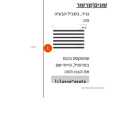
שונים|שרשור
נגיד, בשביל הבעיה
פה:
LEVI
L
שהטקסט נכנס
בפרופיל, הייתי שם
את הcss הזה:
[class="avata
r  avatar-sm2
פורסם בעל הפורום
x avatar-roun
ded"]{

    margin-le
ft: 10px !imp
ortant
