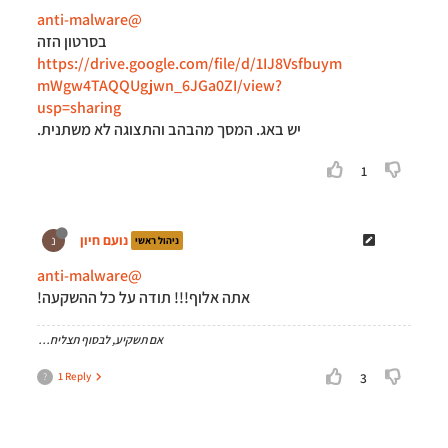
@anti-malware
בסרטון הזה
https://drive.google.com/file/d/1IJ8Vsfbuym
mWgw4TAQQUgjwn_6JGa0ZI/view?
usp=sharing
יש באג. המסך מהבהב והתצוגה לא משתנית.
1
נועם חיון
נ
ניהול ראשי
@anti-malware
אתה אלוף!!! תודה על כל ההשקעה!
אם תשקיע, לבסוף תצליח…
1 Reply
3
?