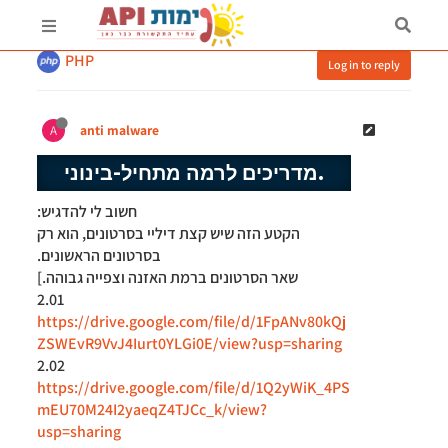
מדריך PHP & API סדרה 2
PHP
Log in to reply
anti malware
A
מדריכים לרמה מתחיל-בינוני.
חשוב לי להדגיש:
הקטע הזה שיש קצת דיליי בסרטונים, הוא רק
בסרטונים הראשונים.
שאר הסרטונים ברמת האזנה וצפייה גבוהה.]
2.01
https://drive.google.com/file/d/1FpANv80kQj
ZSWEvR9VvJ4Iurt0YLGi0E/view?usp=sharing
2.02
https://drive.google.com/file/d/1Q2yWiK_4PS
mEU70M24I2yaeqZ4TJCc_k/view?
usp=sharing