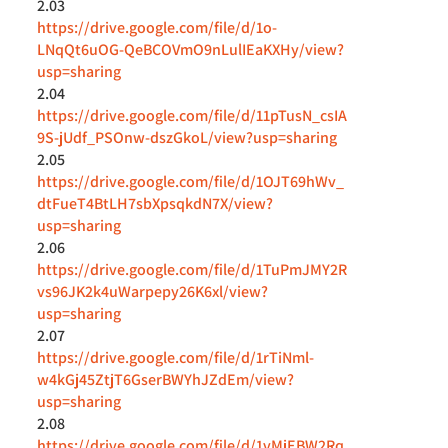
2.03
https://drive.google.com/file/d/1o-
LNqQt6uOG-QeBCOVmO9nLulIEaKXHy/view?
usp=sharing
2.04
https://drive.google.com/file/d/11pTusN_csIA
9S-jUdf_PSOnw-dszGkoL/view?usp=sharing
2.05
https://drive.google.com/file/d/1OJT69hWv_
dtFueT4BtLH7sbXpsqkdN7X/view?
usp=sharing
2.06
https://drive.google.com/file/d/1TuPmJMY2R
vs96JK2k4uWarpepy26K6xl/view?
usp=sharing
2.07
https://drive.google.com/file/d/1rTiNml-
w4kGj45ZtjT6GserBWYhJZdEm/view?
usp=sharing
2.08
https://drive.google.com/file/d/1vMjEBW2Rq