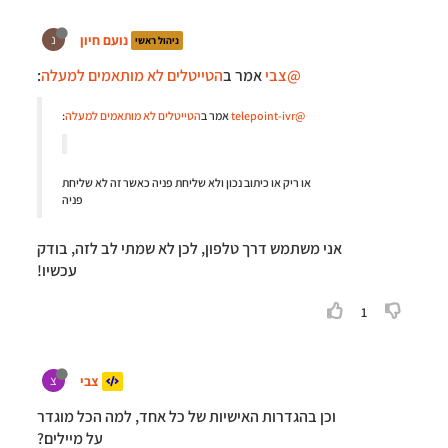
נועם חיון
נ
ניהול ראשי
@צבי
אמר ב
הטייטלים לא מותאמים למעלה
:
@telepoint-ivr
אמר ב
הטייטלים לא מותאמים למעלה
:
או ריק או כיתוב נכון ולא שליחת פניה כאשר זה לא שליחת
פניה
אני משתמש דרך טלפון, לכן לא שמתי לב לזה, בודק
עכשיו!
1
צבי
צ
וכן בהגדרות האישיות של כל אחד, למה הכל מוגדר
על מיילים?