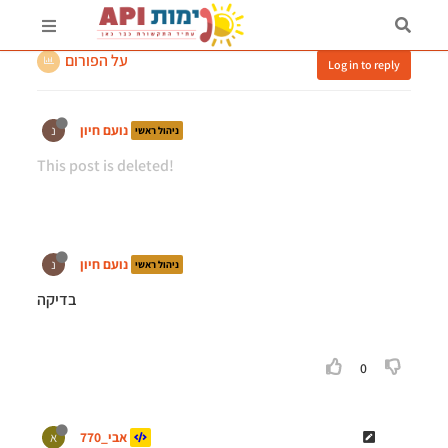
הערות ותיקונים שונים|שרשור
על הפורום
Log in to reply
נועם חיון
נ
ניהול ראשי
This post is deleted!
נועם חיון
נ
ניהול ראשי
בדיקה
0
אבי_770
א