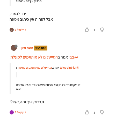
תבדוק איך זה עכשיו?!
ירד לגמרי,
אבל לפחות אין כיתוב מטעה
1 Reply
1
נ
נועם חיון
נ
ניהול ראשי
@צבי
אמר ב
הטייטלים לא מותאמים למעלה
:
@telepoint-ivr
אמר ב
הטייטלים לא מותאמים למעלה
:
או ריק או כיתוב נכון ולא שליחת פניה כאשר זה לא שליחת
פניה
תבדוק איך זה עכשיו?!
1 Reply
1
צ