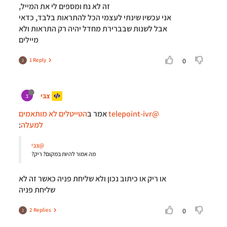
זה לא נח ומספים לי את המייל,
אני עכשיו שינתי לעצמי הכל להתראות בלבד, כדאי
אבל לשנות שבברירת מחדל יהיה רק התראות ולא
מיילים
1 Reply
0
נ
צבי
צ
@telepoint-ivr
אמר ב
הטייטלים לא מותאמים
למעלה
:
@צבי
מה אמור להיות במקום? ריק?
או ריק או כיתוב נכון ולא שליחת פניה כאשר זה לא
שליחת פניה
2 Replies
0
נ