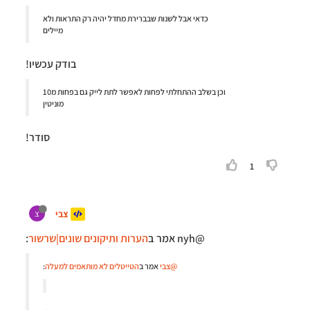
כדאי אבל לשנות שבברירת מחדל יהיה רק התראות ולא
מיילים
בודק עכשיו!
וכן בשלב ההתחלתי לפחות לאפשר לתת לייק גם בפחות מ10
מוניטין
סודר!
1
צבי
צ
@nyh אמר ב
הערות ותיקונים שונים|שרשור
:
@צבי
אמר ב
הטייטלים לא מותאמים למעלה
: