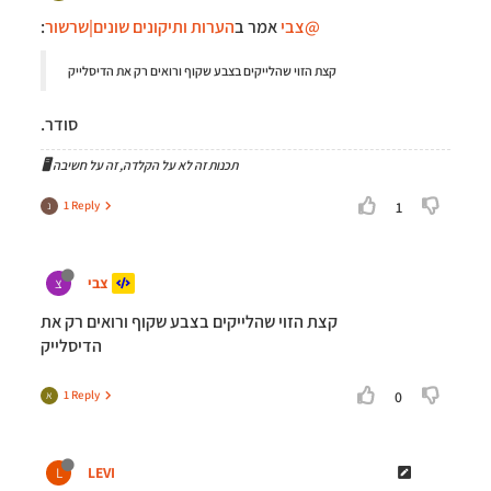
@צבי
אמר ב
הערות ותיקונים שונים|שרשור
:
קצת הזוי שהלייקים בצבע שקוף ורואים רק את הדיסלייק
סודר.
תכנות זה לא על הקלדה, זה על חשיבה 🖥️
1 Reply
1
נ
צבי
צ
קצת הזוי שהלייקים בצבע שקוף ורואים רק את
הדיסלייק
1 Reply
0
א
LEVI
L