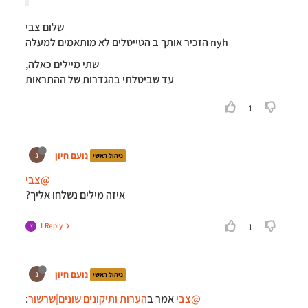
שלום צבי
nyh הזכיר אותך ב הטייטלים לא מותאמים למעלה
שתי מיילים כאלה,
עד שביטלתי בהגדרות של ההתראות
1
נועם חיון
נ
ניהול ראשי
@צבי
איזה מילים נשלחו אליך?
1 Reply
1
צ
נועם חיון
נ
ניהול ראשי
@צבי
אמר ב
הערות ותיקונים שונים|שרשור
: