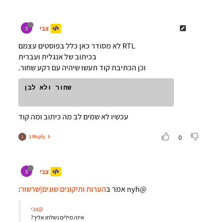
צבי
צ
RTL לא מסודר כאן כלל בפוסטים עצמם
בכיתוב של אנגלית ועברית
וכן הכתיבת קוד תעשו שיהיה עם רקע שחור.
שחור ולא לבן

עכשיו לא שמים לב מה כיתוב ומה קוד
1 Reply
0
נ
צבי
צ
@nyh אמר ב
הערות ותיקונים שונים|שרשור
:
@צבי
איזה מילים נשלחו אליך?