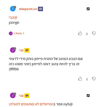
telepoint.ivr
T
@צבי
חןןיההן
1 Reply
1
צ
צבי
צ
וגם הצבע הצהוב של התגית פייתון בוהק מידי לדעתי
זה צריך להיות צהוב דומה לפייתון (יותר משהו כזה
ffff99)
1
צבי
צ
@nyh אמר ב
הטייטלים לא מותאמים למעלה
: